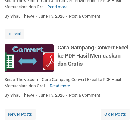
Sinau-Thewe.com - Cara Jitu Convert PowerPoint ke PDF Hasil
m
p
o
H
Memuaskan dan Gra…
Read more
C
a
&
P
a
r
By Sinau Thewe
June 15, 2020
Post a Comment
V
A
r
t
i
n
a
p
d
d
J
h
Tutorial
e
r
i
o
o
o
t
n
Cara Gampang Convert Excel
d
i
u
e
ke PDF Hasil Memuaskan
i
d
C
d
S
d
dan Gratis
o
i
t
a
n
L
a
n
v
a
Sinau-Thewe.com - Cara Gampang Convert Excel ke PDF Hasil
t
L
e
p
Memuaskan dan Grati…
Read more
C
u
a
r
t
a
s
p
By Sinau Thewe
June 15, 2020
Post a Comment
t
o
r
W
t
P
p
a
h
o
o
/
G
a
p
Newer Posts
Older Posts
w
K
a
t
e
o
m
s
r
m
p
a
P
p