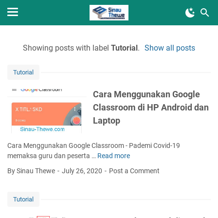
Showing posts with label
Tutorial
.
Show all posts
Tutorial
Cara Menggunakan Google
Classroom di HP Android dan
Laptop
Cara Menggunakan Google Classroom - Pademi Covid-19
memaksa guru dan peserta …
Read more
C
a
By Sinau Thewe
July 26, 2020
Post a Comment
r
a
M
Tutorial
e