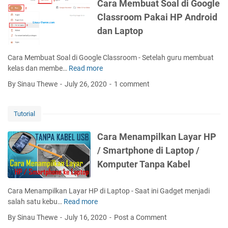
n
Cara Membuat Soal di Google
g
Classroom Pakai HP Android
g
dan Laptop
u
n
a
Cara Membuat Soal di Google Classroom - Setelah guru membuat
k
kelas dan membe…
Read more
C
a
a
By Sinau Thewe
July 26, 2020
1 comment
n
r
G
a
o
M
Tutorial
o
e
g
m
Cara Menampilkan Layar HP
l
b
/ Smartphone di Laptop /
e
u
C
Komputer Tanpa Kabel
a
l
t
a
S
Cara Menampilkan Layar HP di Laptop - Saat ini Gadget menjadi
s
o
salah satu kebu…
Read more
C
s
a
a
r
By Sinau Thewe
July 16, 2020
Post a Comment
l
r
o