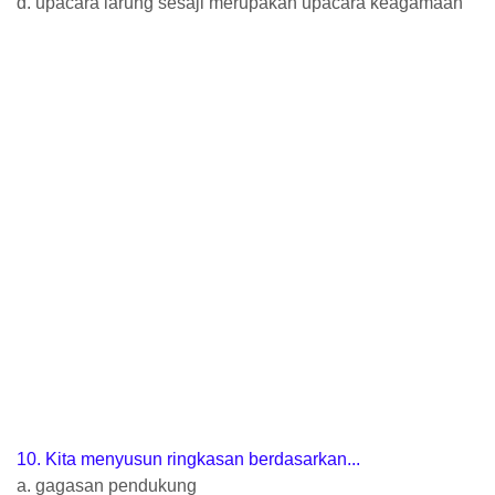
d. upacara larung sesaji merupakan upacara keagamaan
1
0
. Kita menyusun ringkasan berdasarkan...
a. gagasan pendukung