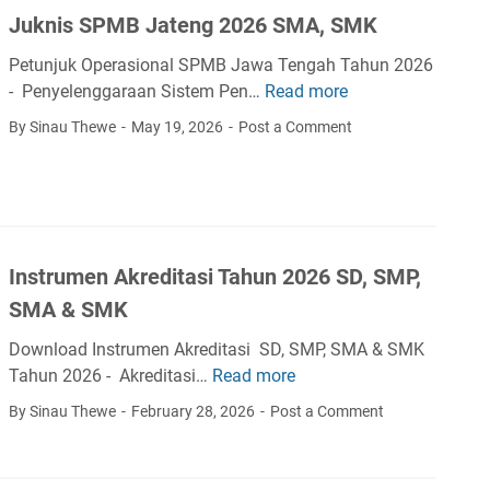
Juknis SPMB Jateng 2026 SMA, SMK
g
i
Petunjuk Operasional SPMB Jawa Tengah Tahun 2026
s
- Penyelenggaraan Sistem Pen…
Read more
J
i
u
By Sinau Thewe
May 19, 2026
Post a Comment
D
k
M
n
S
i
d
s
i
S
M
Instrumen Akreditasi Tahun 2026 SD, SMP,
P
y
M
SMA & SMK
A
B
S
Download Instrumen Akreditasi SD, SMP, SMA & SMK
J
N
Tahun 2026 - Akreditasi…
Read more
I
a
n
t
By Sinau Thewe
February 28, 2026
Post a Comment
s
e
t
n
r
g