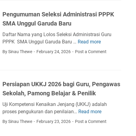
n
e
2
2
n
0
Pengumuman Seleksi Administrasi PPPK
0
d
2
2
SMA Unggul Garuda Baru
i
6
6
k
Daftar Nama yang Lolos Seleksi Administrasi Guru
S
d
PPPK SMA Unggul Garuda Baru …
Read more
P
D
a
e
,
By Sinau Thewe
February 24, 2026
Post a Comment
s
n
S
m
g
M
e
u
P
n
m
,
N
Persiapan UKKJ 2026 bagi Guru, Pengawas
u
S
o
Sekolah, Pamong Belajar & Penilik
m
M
.
a
A
9
Uji Kompetensi Kenaikan Jenjang (UKKJ) adalah
n
&
T
proses pengukuran dan penilaian…
Read more
P
S
S
a
e
By Sinau Thewe
February 23, 2026
Post a Comment
e
M
h
r
l
K
u
s