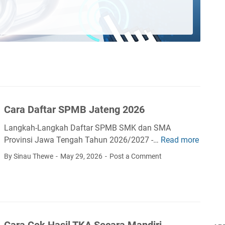
rlink
or
Cara Daftar SPMB Jateng 2026
Langkah-Langkah Daftar SPMB SMK dan SMA
Provinsi Jawa Tengah Tahun 2026/2027 -…
Read more
C
a
By Sinau Thewe
May 29, 2026
Post a Comment
r
a
D
a
f
Cara Cek Hasil TKA Secara Mandiri