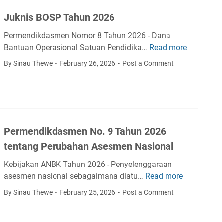
u
2
Juknis BOSP Tahun 2026
m
0
e
2
Permendikdasmen Nomor 8 Tahun 2026 - Dana
n
6
Bantuan Operasional Satuan Pendidika…
Read more
J
A
S
u
By Sinau Thewe
February 26, 2026
Post a Comment
k
M
k
r
A
n
e
,
i
d
S
s
i
M
B
t
K
Permendikdasmen No. 9 Tahun 2026
O
a
S
tentang Perubahan Asesmen Nasional
s
P
i
Kebijakan ANBK Tahun 2026 - Penyelenggaraan
T
T
asesmen nasional sebagaimana diatu…
Read more
P
a
a
e
h
By Sinau Thewe
February 25, 2026
Post a Comment
h
r
u
u
m
n