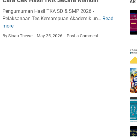
t
AR
a
Pengumuman Hasil TKA SD & SMP 2026 -
r
Pelaksanaan Tes Kemampuan Akademik un…
Read
C
S
more
a
P
r
By Sinau Thewe
May 25, 2026
Post a Comment
M
a
B
C
J
e
a
k
t
H
e
a
n
s
g
i
2
l
0
T
2
K
6
A
S
e