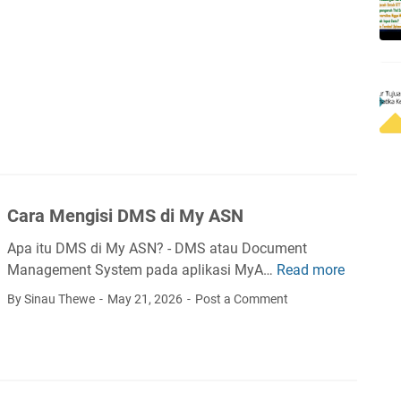
c
a
r
a
M
a
n
d
i
r
Cara Mengisi DMS di My ASN
i
Apa itu DMS di My ASN? - DMS atau Document
Management System pada aplikasi MyA…
Read more
C
a
By Sinau Thewe
May 21, 2026
Post a Comment
r
a
M
e
n