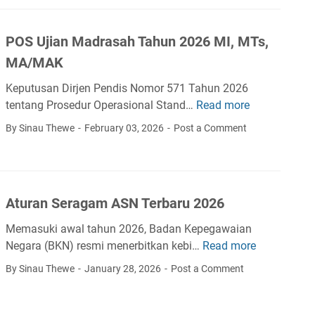
e
n
i
k
2
a
s
POS Ujian Madrasah Tahun 2026 MI, MTs,
0
p
i
2
MA/MAK
a
A
6
n
d
Keputusan Dirjen Pendis Nomor 571 Tahun 2026
t
U
m
tentang Prosedur Operasional Stand…
Read more
P
e
K
i
O
n
By Sinau Thewe
February 03, 2026
Post a Comment
K
n
S
t
J
i
U
a
2
s
j
n
0
t
i
g
2
Aturan Seragam ASN Terbaru 2026
r
a
P
6
a
n
e
Memasuki awal tahun 2026, Badan Kepegawaian
b
s
M
r
Negara (BKN) resmi menerbitkan kebi…
Read more
A
a
i
a
u
t
g
By Sinau Thewe
January 28, 2026
Post a Comment
P
d
b
u
i
P
r
a
r
G
P
a
h
a