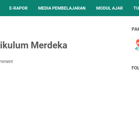
E-RAPOR
MEDIA PEMBELAJARAN
MODUL AJAR
TU
PA
rikulum Merdeka
omment
FO