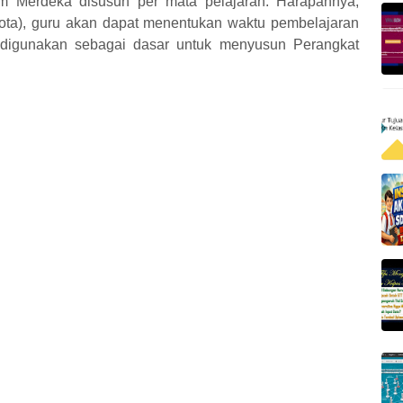
m Merdeka disusun per mata pelajaran. Harapannya,
ta), guru akan dapat menentukan waktu pembelajaran
at digunakan sebagai dasar untuk menyusun Perangkat