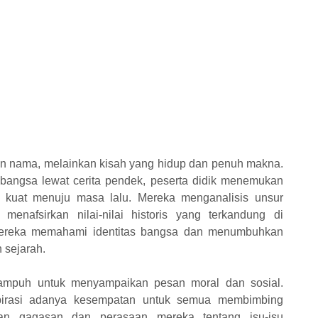
dan nama, melainkan kisah yang hidup dan penuh makna.
h bangsa lewat cerita pendek, peserta didik menemukan
 kuat menuju masa lalu. Mereka menganalisis unsur
u menafsirkan nilai-nilai historis yang terkandung di
mereka memahami identitas bangsa dan menumbuhkan
 sejarah.
ampuh untuk menyampaikan pesan moral dan sosial.
pirasi adanya kesempatan untuk semua membimbing
kan gagasan dan perasaan mereka tentang isu-isu