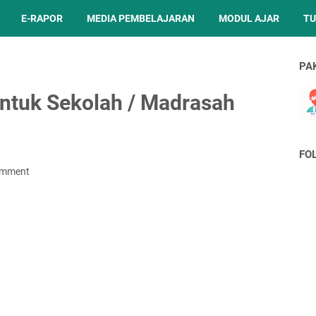
E-RAPOR
MEDIA PEMBELAJARAN
MODUL AJAR
TU
PA
tuk Sekolah / Madrasah
FO
omment