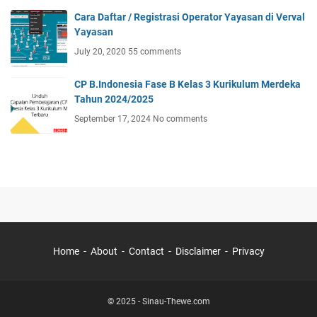
Cara Daftar / Registrasi Operator Yayasan di Verval
Yayasan
July 20, 2020
55 comments
CP B.Indonesia Fase B Kelas 3 Kurikulum Merdeka
Tahun 2024/2025
September 17, 2024
No comments
Home
About
Contact
Disclaimer
Privacy
© 2025 -
Sinau-Thewe.com