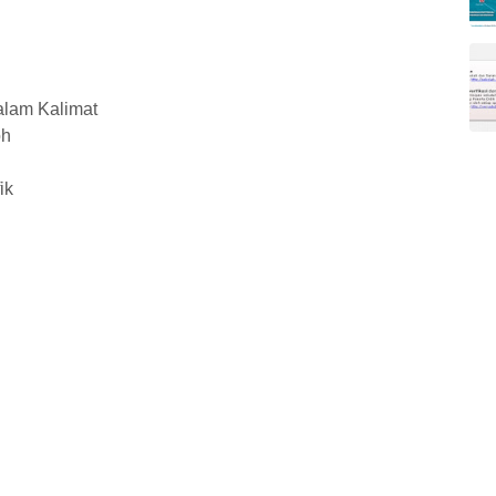
alam Kalimat
oh
ik