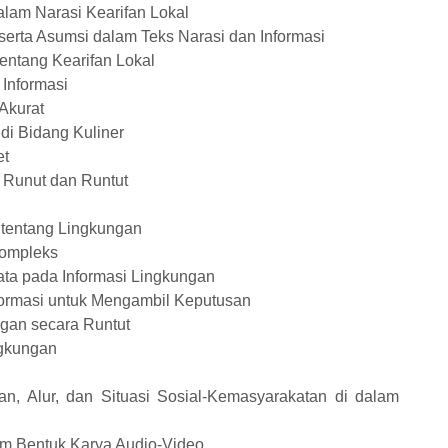
am Narasi Kearifan Lokal
serta Asumsi dalam Teks Narasi dan Informasi
tentang Kearifan Lokal
 Informasi
 Akurat
i Bidang Kuliner
et
a Runut dan Runtut
a tentang Lingkungan
Kompleks
ata pada Informasi Lingkungan
rmasi untuk Mengambil Keputusan
ngan secara Runtut
ngkungan
kan, Alur, dan Situasi Sosial-Kemasyarakatan di dalam
am Bentuk Karya Audio-Video