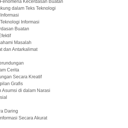
 Fenomena Kecerdasan Buatan
ukung dalam Teks Teknologi
Informasi
eknologi Informasi
rdasan Buatan
ektif
mahami Masalah
t dan Antarkalimat
Perundungan
am Cerita
ungan Secara Kreatif
ilan Grafis
n Asumsi di dalam Narasi
sial
a Daring
Informasi Secara Akurat