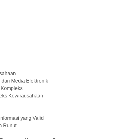
usahaan
dari Media Elektronik
i Kompleks
Teks Kewirausahaan
Informasi yang Valid
a Runut