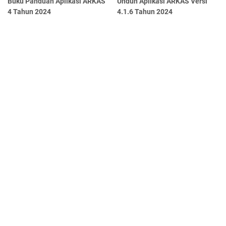
Buku Panduan Aplikasi ARKAS
Unduh Aplikasi ARKAS Versi
4 Tahun 2024
4.1.6 Tahun 2024