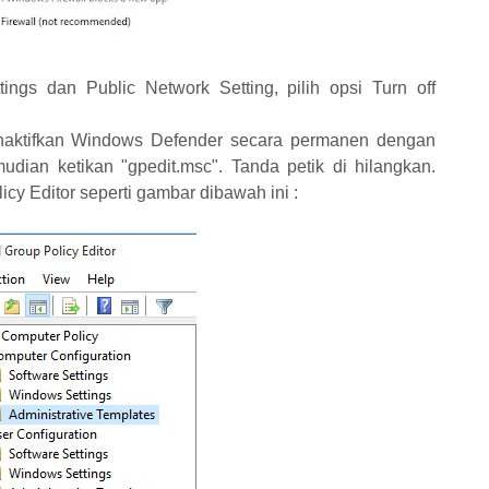
tings dan Public Network Setting, pilih opsi Turn off
onaktifkan Windows Defender secara permanen dengan
udian ketikan "gpedit.msc". Tanda petik di hilangkan.
cy Editor seperti gambar dibawah ini :