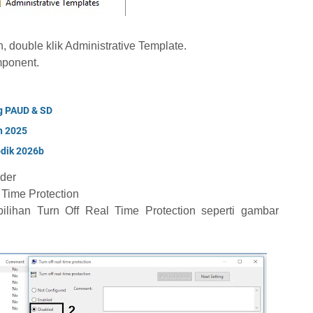
, double klik Administrative Template.
mponent.
g PAUD & SD
n 2025
odik 2026b
nder
 Time Protection
ilihan Turn Off Real Time Protection seperti gambar