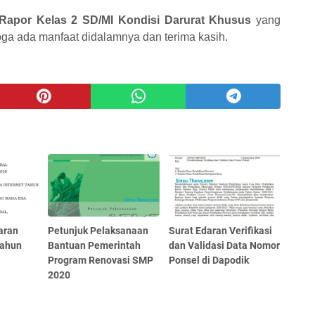
 Rapor Kelas 2 SD/MI Kondisi Darurat Khusus
yang
ga ada manfaat didalamnya dan terima kasih.
aran
Petunjuk Pelaksanaan
Surat Edaran Verifikasi
Tahun
Bantuan Pemerintah
dan Validasi Data Nomor
Program Renovasi SMP
Ponsel di Dapodik
2020