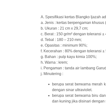
A. Spesifikasi kertas Blangko Ijazah ad
a. Jenis : kertas berpengaman khusus (
b. Ukuran : 21 cm x 29,7 cm;
c. Berat : 150 gr/m² dengan toleransi ± 
d. Tebal : 180 – 210 mm;
e. Opasitas : minimum 90%;
f. Kecerahan : 80% dengan toleransi ± 
g. Bahan : pulp kayu kimia 100%;
h. Warna : krem;
i. Pengaman : tanda air lambang Garu
j. Minutering :
berupa serat berwarna merah k
dengan sinar ultraviolet.
berupa serat berwarna biru dan
dan kuning jika disinari dengan s