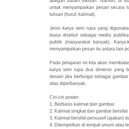
adegan dalam lukisan. Namun, di lua
untuk menyampaikan pesan secara lu
tulisan (huruf, kalimat).
Jenis karya seni rupa yang digunaka
biasa disebut sebagai media publik
publik (masyarakat banyak). Karya
menyampaikan pesan itu antara lain pos
Pada pelajaran ini kita akan membata
karya seni rupa dua dimensi yang bi
desain jika berfungsi sebagai gamba
atau diperbanyak.
Ciri-ciri poster:
1. Berbasis kalimat dan gambar.
2. Kalimat singkat dan gambar bersifat
3. Kalimat bersifat persuasif (ajakan) da
4. Ditempelkan di tempat umum atau le