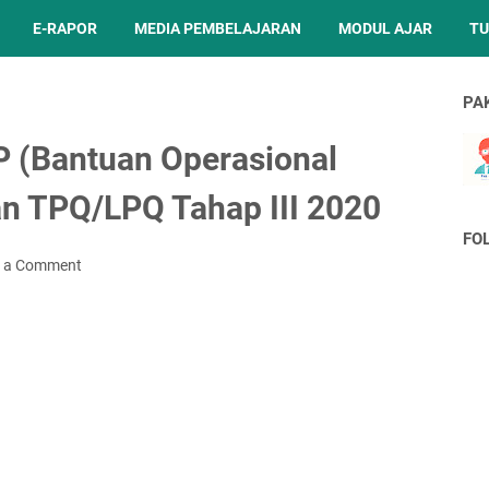
E-RAPOR
MEDIA PEMBELAJARAN
MODUL AJAR
TU
PA
P (Bantuan Operasional
an TPQ/LPQ Tahap III 2020
FO
t a Comment