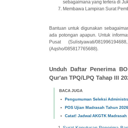
sebagaimana yang tertera di Juk
Membawa Lampiran Surat Pemb
Bantuan untuk digunakan sebagaimana
ada potongan apapun. Untuk inform
Pusat (Sulistyawati/081996194
(Aqsho/085817765688).
Unduh Daftar Penerima BOP
Qur'an TPQ/LPQ Tahap III 20
BACA JUGA
Pengumuman Seleksi Administr
POS Ujian Madrasah Tahun 202
Catat! Jadwal AKGTK Madrasah
Surat Keputusan Penerima Ban