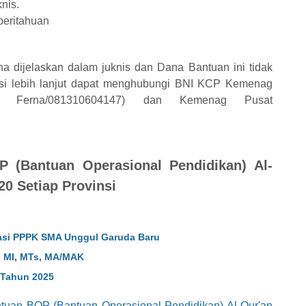
nis.
eritahuan
 dijelaskan dalam juknis dan Dana Bantuan ini tidak
asi lebih lanjut dapat menghubungi BNI KCP Kemenag
688, Ferna/081310604147) dan Kemenag Pusat
 (Bantuan Operasional Pendidikan) Al-
20 Setiap Provinsi
asi PPPK SMA Unggul Garuda Baru
6 MI, MTs, MA/MAK
 Tahun 2025
tuan BOP (Bantuan Operasional Pendidikan) Al-Qur'an