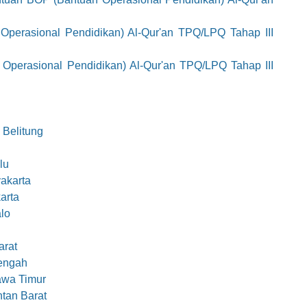
perasional Pendidikan) Al-Qur'an TPQ/LPQ Tahap III
Operasional Pendidikan) Al-Qur'an TPQ/LPQ Tahap III
 Belitung
lu
akarta
arta
lo
arat
engah
awa Timur
tan Barat