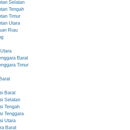
tan Selatan
ntan Tengah
tan Timur
tan Utara
uan Riau
ng
 Utara
enggara Barat
enggara Timur
Barat
i Barat
i Selatan
si Tengah
si Tenggara
i Utara
ra Barat