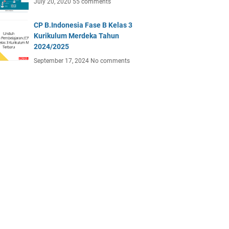
July 20, 2020
55 comments
CP B.Indonesia Fase B Kelas 3
Kurikulum Merdeka Tahun
2024/2025
September 17, 2024
No comments