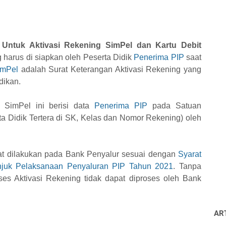
 Untuk Aktivasi Rekening SimPel dan Kartu Debit
g harus di siapkan oleh Peserta Didik
Penerima PIP
saat
imPel
adalah Surat Keterangan Aktivasi Rekening yang
dikan.
g SimPel ini berisi data
Penerima PIP
pada Satuan
a Didik Tertera di SK, Kelas dan Nomor Rekening) oleh
apat dilakukan pada Bank Penyalur sesuai dengan
Syarat
njuk Pelaksanaan Penyaluran PIP Tahun 2021
. Tanpa
ses Aktivasi Rekening tidak dapat diproses oleh Bank
AR