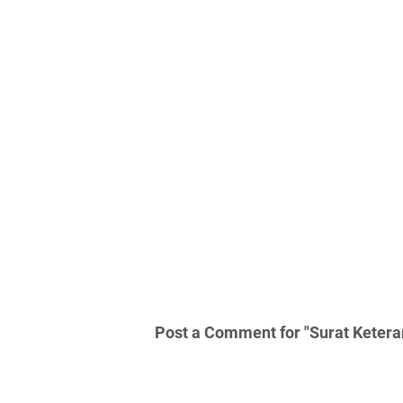
Post a Comment for "Surat Ketera