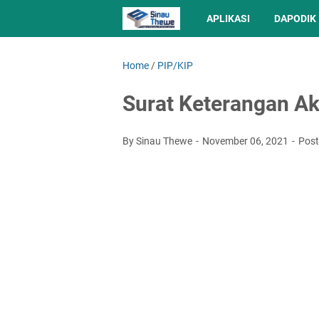
APLIKASI
DAPODIK
Home
/
PIP/KIP
Surat Keterangan Ak
By Sinau Thewe
November 06, 2021
Pos