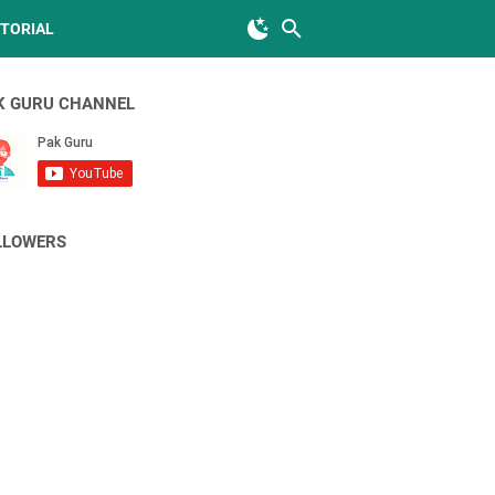
TORIAL
K GURU CHANNEL
LLOWERS