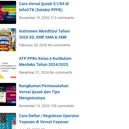
Cara Verval Ijazah S1/D4 di
InfoGTK (Seleksi PPPK)
November 10, 2020
213 comments
Instrumen Akreditasi Tahun
2026 SD, SMP, SMA & SMK
February 28, 2026
No comments
ATP PPKn Kelas 6 Kurikulum
Merdeka Tahun 2024/2025
December 21, 2024
No comments
Rangkuman Permasalahan
Verval Ijazah dan Tips
Mengatasinya
November 13, 2020
159 comments
Cara Daftar / Registrasi Operator
Yayasan di Verval Yayasan