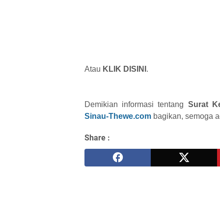
Atau
KLIK DISINI
.
Demikian informasi tentang
Surat K
Sinau-Thewe.com
bagikan, semoga ad
Share :