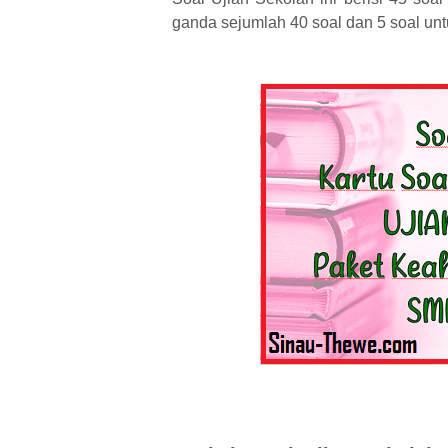
ganda sejumlah 40 soal dan 5 soal untuk