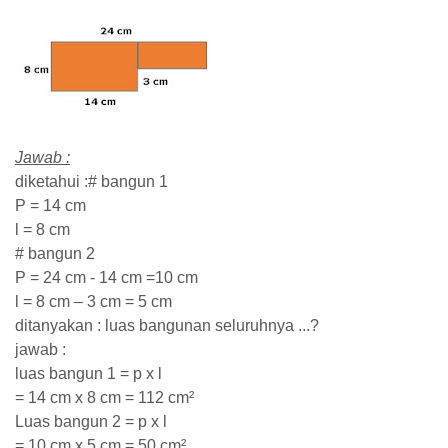
Jawab :
diketahui :# bangun 1
P = 14 cm
l = 8 cm
# bangun 2
P = 24 cm - 14 cm =10 cm
l = 8 cm – 3 cm = 5 cm
ditanyakan : luas bangunan seluruhnya ...?
jawab :
luas bangun 1 = p x l
= 14 cm x 8 cm = 112 cm²
Luas bangun 2 = p x l
= 10 cm x 5 cm = 50 cm²