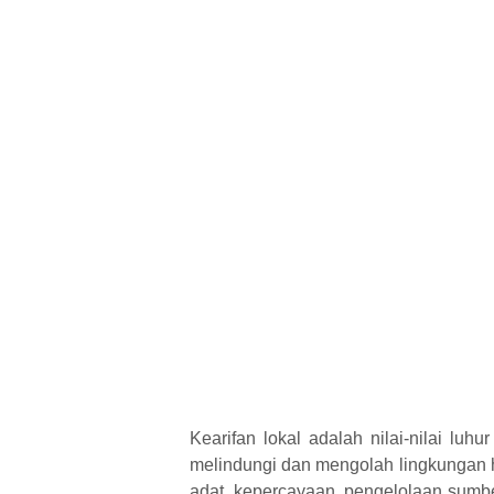
Kearifan lokal adalah nilai-nilai lu
melindungi dan mengolah lingkungan hi
adat, kepercayaan, pengelolaan sumb