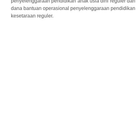
penyelenggaraan pendidikan anak usia dini reguler dan
dana bantuan operasional penyelenggaraan pendidikan
kesetaraan reguler.