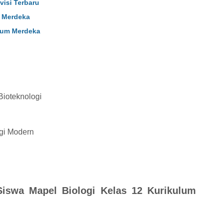
isi Terbaru
m Merdeka
ulum Merdeka
Bioteknologi
gi Modern
iswa Mapel Biologi Kelas 12 Kurikulum