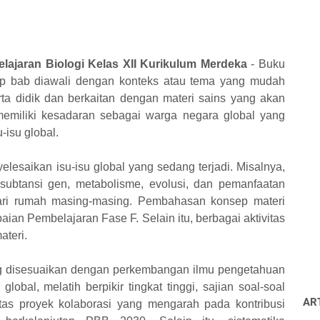
ajaran Biologi Kelas XII Kurikulum Merdeka
- Buku
iap bab diawali dengan konteks
atau tema yang mudah
rta didik dan
berkaitan dengan materi sains yang akan
emiliki kesadaran sebagai warga negara global yang
-isu global.
yelesaikan isu-isu
global yang sedang terjadi. Misalnya,
subtansi gen, metabolisme, evolusi, dan pemanfaatan
ari rumah masing-masing. Pembahasan konsep materi
aian Pembelajaran Fase F. Selain itu, berbagai
aktivitas
ateri.
ang disesuaikan dengan perkembangan ilmu pengetahuan
global, melatih berpikir tingkat tinggi, sajian soal-soal
AR
tas proyek kolaborasi yang mengarah pada kontribusi