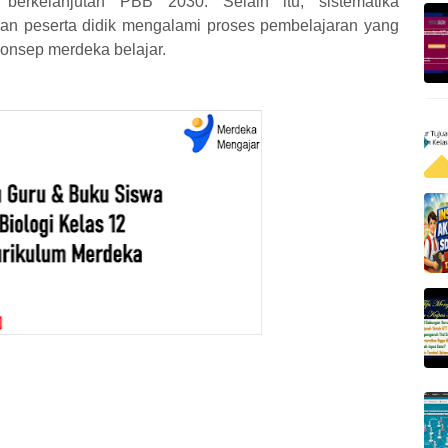
berkelanjutan PBB 2030. Selain itu, sistematika
pkan peserta didik mengalami proses pembelajaran yang
nsep merdeka belajar.