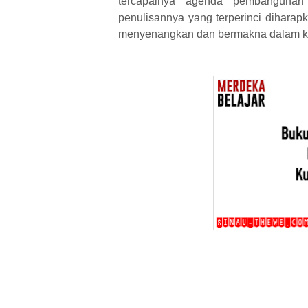
tercapainya agenda pembangunan 
penulisannya yang terperinci dihara
menyenangkan dan bermakna dalam ko