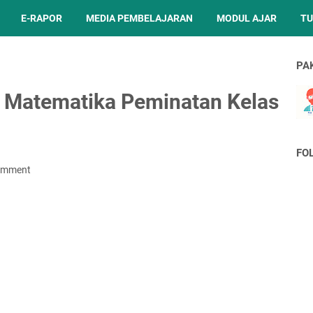
E-RAPOR
MEDIA PEMBELAJARAN
MODUL AJAR
TU
PA
 Matematika Peminatan Kelas
1
FO
omment