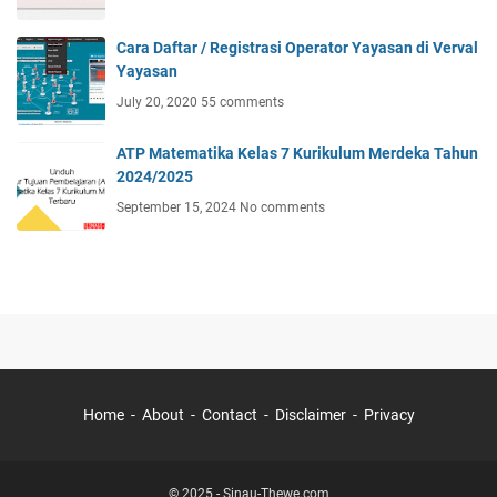
Cara Daftar / Registrasi Operator Yayasan di Verval
Yayasan
July 20, 2020
55 comments
ATP Matematika Kelas 7 Kurikulum Merdeka Tahun
2024/2025
September 15, 2024
No comments
Home
About
Contact
Disclaimer
Privacy
© 2025 -
Sinau-Thewe.com