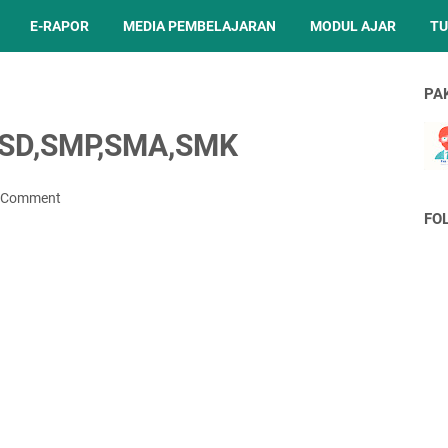
E-RAPOR
MEDIA PEMBELAJARAN
MODUL AJAR
TU
PA
9 SD,SMP,SMA,SMK
a Comment
FO