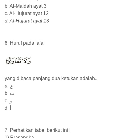
b. Al-Maidah ayat 3
c. Al-Hujurat ayat 12
d. Al-Hujurat ayat 13
6. Huruf pada lafal
yang dibaca panjang dua ketukan adalah...
a. ع
b. ت
c. و
d. أ
7. Perhatikan tabel berikut ini !
1) Prasangka