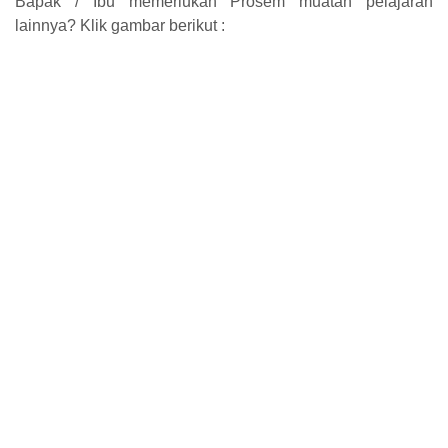
Bapak / Ibu memerlukan Prosem muatan pelajaran
lainnya? Klik gambar berikut :