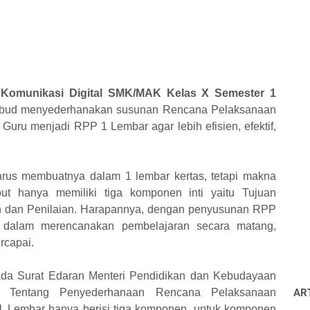
Komunikasi Digital SMK/MAK Kelas X Semester 1
bud menyederhanakan susunan Rencana Pelaksanaan
Guru menjadi RPP 1 Lembar agar lebih efisien, efektif,
rus membuatnya dalam 1 lembar kertas, tetapi makna
 hanya memiliki tiga komponen inti yaitu Tujuan
n dan Penilaian. Harapannya, dengan penyusunan RPP
alam merencanakan pembelajaran secara matang,
rcapai.
pada Surat Edaran Menteri Pendidikan dan Kebudayaan
 Tentang Penyederhanaan Rencana Pelaksanaan
AR
 Lembar hanya berisi tiga komponen, untuk komponen