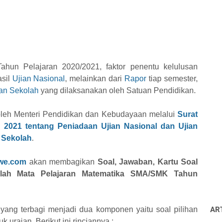
hun Pelajaran 2020/2021, faktor penentu kelulusan
asil
Ujian Nasional
, melainkan dari
Rapor
tiap semester,
ian Sekolah
yang dilaksanakan oleh Satuan Pendidikan.
 oleh Menteri Pendidikan dan Kebudayaan melalui
Surat
2021 tentang Peniadaan Ujian Nasional dan Ujian
 Sekolah
.
we.com
akan membagikan
Soal, Jawaban, Kartu Soal
olah Mata Pelajaran Matematika SMA/SMK Tahun
l yang terbagi menjadi dua komponen yaitu soal pilihan
AR
 uraian. Berikut ini rinciannya :