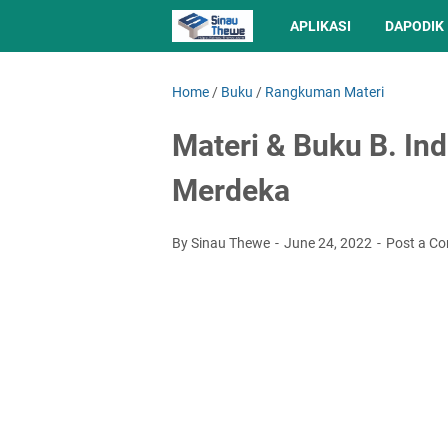
APLIKASI
DAPODIK
Home
/
Buku
/
Rangkuman Materi
Materi & Buku B. In
Merdeka
By Sinau Thewe
June 24, 2022
Post a C