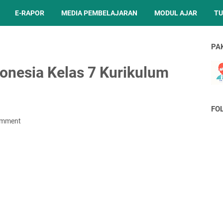
E-RAPOR
MEDIA PEMBELAJARAN
MODUL AJAR
TU
PA
donesia Kelas 7 Kurikulum
FO
omment