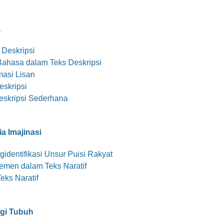
a
Deskripsi
hasa dalam Teks Deskripsi
asi Lisan
skripsi
skripsi Sederhana
a Imajinasi
entifikasi Unsur Puisi Rakyat
emen dalam Teks Naratif
ks Naratif
agi Tubuh