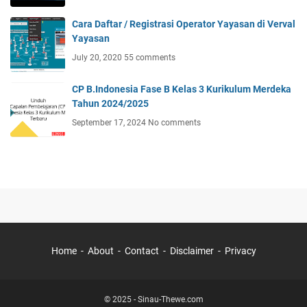
Cara Daftar / Registrasi Operator Yayasan di Verval
Yayasan
July 20, 2020
55 comments
CP B.Indonesia Fase B Kelas 3 Kurikulum Merdeka
Tahun 2024/2025
September 17, 2024
No comments
Home
About
Contact
Disclaimer
Privacy
© 2025 -
Sinau-Thewe.com