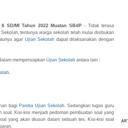
s 6
SD/MI Tahun 2022
Muatan SBdP
- Tidak terasa
 Sekolah, tentunya warga sekolah telah mulai disibukan
tunya agar
Ujian Sekolah
dapat dilaksanakan dengan
n dalam mempersiapkan
Ujian Sekolah
antara lain :
olah.
ahan bagi
Panitia Ujian Sekola
h. Sedangkan tugas guru
ah soal. Kisi-kisi menjadi pedoman pembuatan soal yang
soal yang akan diusun dalam sebuah tes. Kisi-kisi soal
AR
jaran.