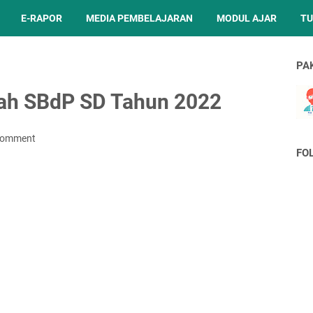
E-RAPOR
MEDIA PEMBELAJARAN
MODUL AJAR
TU
PA
olah SBdP SD Tahun 2022
Comment
FO