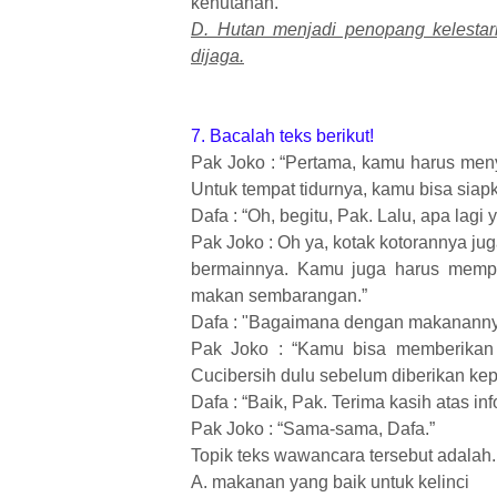
kehutanan.
D. Hutan menjadi penopang kelestar
dijaga.
7. Bacalah teks berikut!
Pak Joko : “Pertama, kamu harus men
Untuk tempat tidurnya, kamu bisa siapk
Dafa : “Oh, begitu, Pak. Lalu, apa lagi
Pak Joko : Oh ya, kotak kotorannya j
bermainnya. Kamu juga harus memperh
makan sembarangan.”
Dafa : "Bagaimana dengan makananny
Pak Joko : “Kamu bisa memberikan r
Cucibersih dulu sebelum diberikan kepa
Dafa : “Baik, Pak. Terima kasih atas in
Pak Joko : “Sama-sama, Dafa.”
Topik teks wawancara tersebut adalah..
A. makanan yang baik untuk kelinci